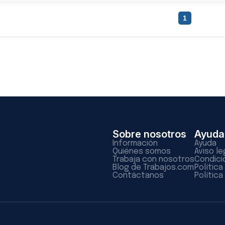
1
Sobre nosotros
Ayuda
Información
Ayuda
Quiénes somos
Aviso le
Trabaja con nosotros
Condici
Blog de Trabajos.com
Polític
Contáctanos
Política