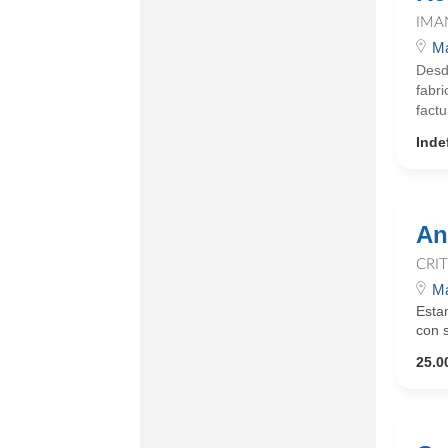
IMA
Ma
Desd
fabri
factu
Inde
An
CRI
Ma
Estam
con s
25.0