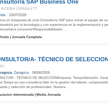
nsultor/a SAP Business One
T INTERIM ESPAÑA ETT
eida
23/07/2026
os en búsqueda de un/a Consultor/a SAP para unirse al equipo de nuest
ionado/a por la tecnología y con experiencia en la implementación y 
encantaría conocerte!Responsabilidades: ...
finido
Jornada Completa
NSULTOR/A- TÉCNICO DE SELECCIO
PS
ragoza
, Zaragoza
06/06/2026
ULTOR - TÉCNICO DE SELECCIÓNEmpresa: TempsUbicación: Zaragoz
:Temps es una consultora líder en la gestión del talento, comprometid
eda y selección de profesionales. Nuestra ...
uracion determinada
Media Jornada