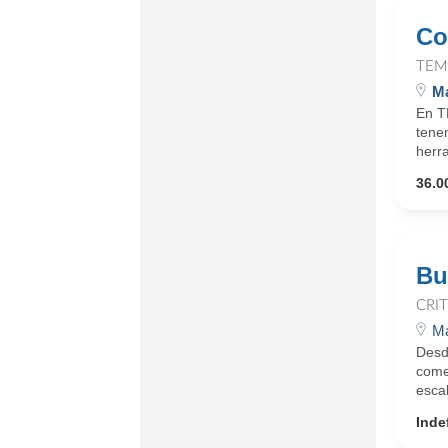
Co
TEM
Ma
En T
tene
herr
36.0
Bu
CRI
Ma
Desde
come
escal
Inde