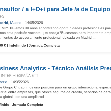
nsultor / a I+D+i para Jefe /a de Equipo
PS
drid
, Madrid
14/05/2026
EMPS llevamos 30 años encontrando oportunidades profesionales para
mos esta posición vacante, ¿te encaja?Buscamos para importante emp
amientas de asesoramiento profesional, ubicada en Madrid ...
00 €
Indefinido
Jornada Completa
siness Analytics - Técnico Análisis Pre
T INTERIM ESPAÑA ETT
drid
14/05/2026
 Grupo Crit abrimos una posición para un grupo internacional especial
rcial entre empresas, que ofrece seguros de crédito, servicios de gar
a global, con una ampliared ...
finido
Jornada Completa