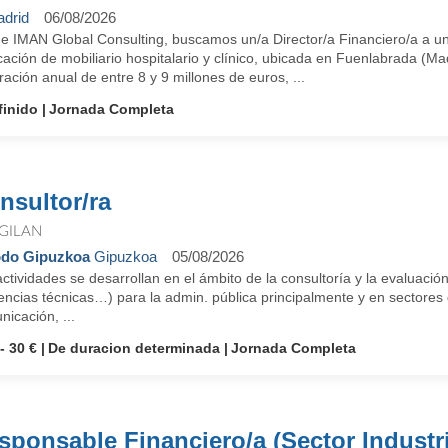
drid
06/08/2026
e IMAN Global Consulting, buscamos un/a Director/a Financiero/a a un
cación de mobiliario hospitalario y clínico, ubicada en Fuenlabrada (
ración anual de entre 8 y 9 millones de euros, ...
finido
Jornada Completa
nsultor/ra
GILAN
do Gipuzkoa
Gipuzkoa
05/08/2026
ctividades se desarrollan en el ámbito de la consultoría y la evaluación
encias técnicas…) para la admin. pública principalmente y en sectores 
icación, ...
- 30 €
De duracion determinada
Jornada Completa
sponsable Financiero/a (Sector Industri