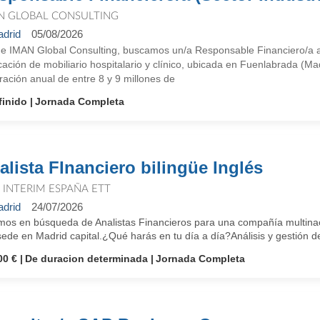
N GLOBAL CONSULTING
drid
05/08/2026
e IMAN Global Consulting, buscamos un/a Responsable Financiero/a a
cación de mobiliario hospitalario y clínico, ubicada en Fuenlabrada (
ración anual de entre 8 y 9 millones de
finido
Jornada Completa
alista FInanciero bilingüe Inglés
T INTERIM ESPAÑA ETT
drid
24/07/2026
os en búsqueda de Analistas Financieros para una compañía multinacion
ede en Madrid capital.¿Qué harás en tu día a día?Análisis y gestión de i
00 €
De duracion determinada
Jornada Completa