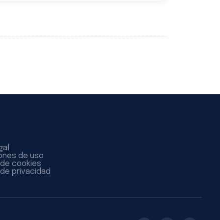
gal
ones de uso
a de cookies
 de privacidad