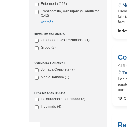
Enfermería
(153)
Ma
Desd
Transportista, Mensajero y Conductor
(142)
fabri
factu
Ver más
Inde
NIVEL DE ESTUDIOS
Graduado Escolar/Primarios
(1)
Grado
(2)
Co
JORNADA LABORAL
ADE
Jornada Completa
(7)
To
Media Jornada
(1)
Las a
asist
comun
TIPO DE CONTRATO
18 € 
De duracion determinada
(3)
Indefinido
(4)
Re