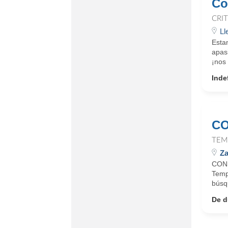
Co
CRI
Ll
Estam
apas
¡nos 
Inde
CO
TEM
Za
CONS
Temps
búsqu
De d