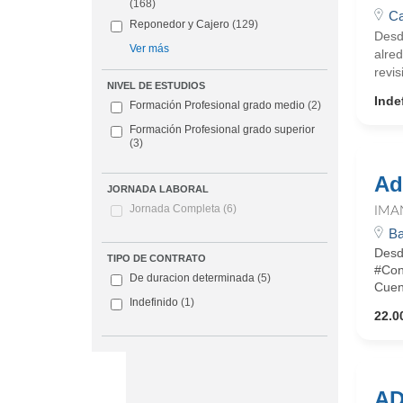
(168)
Ca
Reponedor y Cajero
(129)
Desd
Ver más
alred
revis
NIVEL DE ESTUDIOS
Inde
Formación Profesional grado medio
(2)
Formación Profesional grado superior
(3)
Ad
JORNADA LABORAL
Jornada Completa
(6)
IMA
Ba
Desd
TIPO DE CONTRATO
#Con
De duracion determinada
(5)
Cuent
Indefinido
(1)
22.0
AD