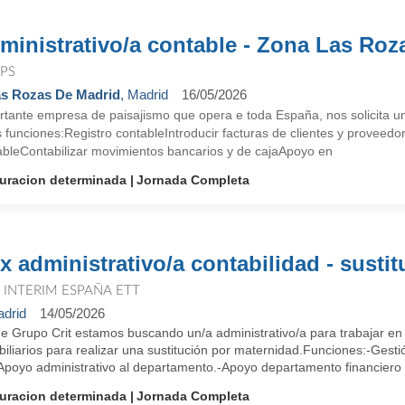
ministrativo/a contable - Zona Las Roz
PS
s Rozas De Madrid
, Madrid
16/05/2026
tante empresa de paisajismo que opera e toda España, nos solicita un/ 
 funciones:Registro contableIntroducir facturas de clientes y proveedo
ableContabilizar movimientos bancarios y de cajaApoyo en
uracion determinada
Jornada Completa
x administrativo/a contabilidad - sustit
T INTERIM ESPAÑA ETT
drid
14/05/2026
e Grupo Crit estamos buscando un/a administrativo/a para trabajar en 
iliarios para realizar una sustitución por maternidad.Funciones:-Gest
Apoyo administrativo al departamento.-Apoyo departamento financiero .
uracion determinada
Jornada Completa