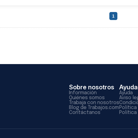
1
Sobre nosotros
Ayuda
Información
Ayuda
Quiénes somos
Aviso le
Trabaja con nosotros
Condici
Blog de Trabajos.com
Polític
Contáctanos
Política