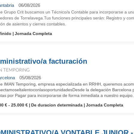
ntabria
06/08/2026
e Grupo Crit buscamos un Técnico/a Contable para incorporarse a una e
edores de Torrelavega.Tus funciones principales serán: Registro y con
ión de asientos y cierres contables.
finido
Jornada Completa
ministrativo/a facturación
N TEMPORING
rcelona
05/08/2026
e IMAN Temporing, empresa especializada en RRHH, queremos acompañ
ectamoseltalentoconlasoportunidadesDesde la delegación Barcelona pr
as por Pagar para incorporarse de forma inmediata a nuestro equipo.Pr
00 € - 25.000 €
De duracion determinada
Jornada Completa
MINISTRATIVO/A VONTABLE JUNIOR -