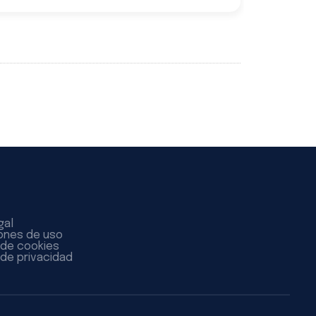
gal
ones de uso
a de cookies
 de privacidad