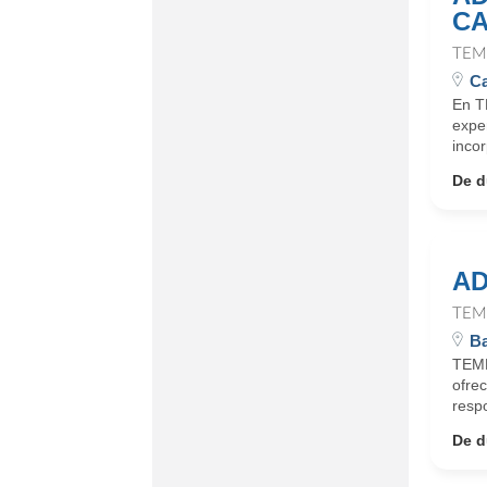
CA
TEM
Ca
En T
expe
incor
De d
AD
TEM
Ba
TEMP
ofrec
respo
De d