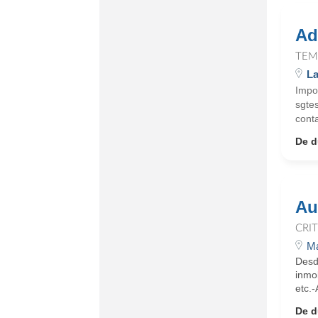
Ad
TEM
La
Impor
sgtes
cont
De d
Au
CRI
Ma
Desd
inmob
etc.-
De d