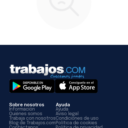
Sobre nosotros
Ayuda
Información
Ayuda
Quiénes somos
Aviso legal
Trabaja con nosotros
Condiciones de uso
Blog de Trabajos.com
Política de cookies
Contáctanos
Política de privacidad