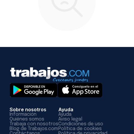
Sobre nosotros
Ayuda
Información
Ayuda
Quiénes somos
Aviso legal
Trabaja con nosotros
Condiciones de uso
Blog de Trabajos.com
Política de cookies
Contáctanos
Política de privacidad