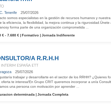
TO
C. Tenerife
25/07/2026
cto somos especialistas en la gestión de recursos humanos y nuestra i
e la eficiencia, la flexibilidad, la mejora continua y la rigurosidad.Ún
nosy forma parte de una organización comprometida ...
 € - 7.680 €
Formativo
Jornada Indiferente
NSULTOR/A R.R.H.H
T INTERIM ESPAÑA ETT
ragoza
25/07/2026
gustaría trabajar y desarrollarte en el sector de los RRHH? ¿Quieres 
a oferta te interesa!En Grupo CRIT queremos incorporar a un/a Consul
amos una persona con motivación por aprender ...
uracion determinada
Jornada Completa