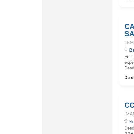
CA
SA
TEM
Ba
En T
expe
Desd
De d
CO
IMA
So
Desd
RRHH