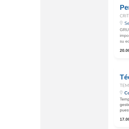
Pe
CRI
Se
GRUP
impo
su eq
20.0
Té
TEM
Co
Temp
gesti
puest
17.0