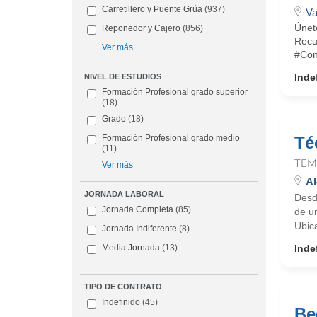
Carretillero y Puente Grúa
(937)
Va
Únet
Reponedor y Cajero
(856)
Recu
Ver más
#Con
Inde
NIVEL DE ESTUDIOS
Formación Profesional grado superior
(18)
Grado
(18)
Té
Formación Profesional grado medio
(11)
TEM
Ver más
Al
JORNADA LABORAL
Desd
Jornada Completa
(85)
de u
Ubic
Jornada Indiferente
(8)
Inde
Media Jornada
(13)
TIPO DE CONTRATO
Indefinido
(45)
Be