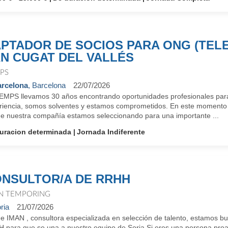
PTADOR DE SOCIOS PARA ONG (TELE
N CUGAT DEL VALLÉS
PS
rcelona
, Barcelona
22/07/2026
EMPS llevamos 30 años encontrando oportunidades profesionales par
riencia, somos solventes y estamos comprometidos. En este momento 
e nuestra compañía estamos seleccionando para una importante ...
uracion determinada
Jornada Indiferente
NSULTOR/A DE RRHH
N TEMPORING
ria
21/07/2026
e IMAN , consultora especializada en selección de talento, estam
 para que se una a nuestro equipo de Soria.Si eres una persona proact