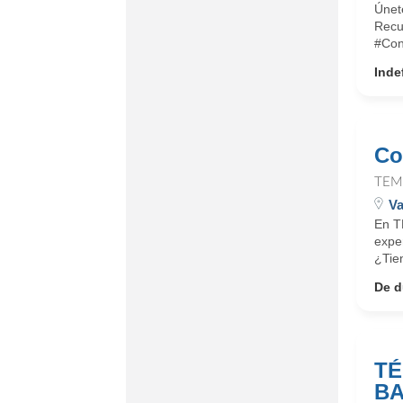
Únet
Recu
#Con
Inde
Co
TEM
Va
En T
expe
¿Tie
De d
TÉ
B