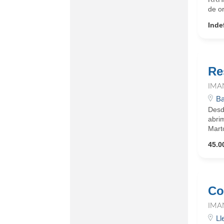
de or
Inde
Re
IMA
Ba
Desde
abri
Marto
45.0
Co
IMA
Ll