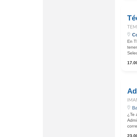
Té
TEM
Co
En T
tene
Sele
17.0
Ad
IMA
Ba
¿Te 
Admi
corr
23.0