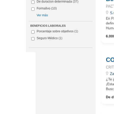
De duracion determinada
(37)
PAC
Formativo
(10)
S.
Ver más
En Pa
defin
BENEFICIOS LABORALES
Huma
Porcentaje sobre objetivos
(1)
6.000
Seguro Médico
(1)
CO
CRI
Za
¿Te 
¡Est
Busc
De d