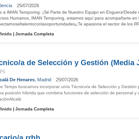
lencia
25/07/2026
e a IMAN Temporing: ¡Sé Parte de Nuestro Equipo en Enguera!Desde nu
rsos Humanos, IMAN Temporing, estamos aquí para acompañarte en tu 
ectamoseltalentoconlasoportunidades¿Te apasiona el sector de los RR
finido
Jornada Completa
cnico/a de Selección y Gestión (Media 
PS
calá De Henares
, Madrid
25/07/2026
e Temps buscamos incorporar un/a Técnico/a de Selección y Gestión pa
na posición híbrida que combina funciones de selección de personal y a
aciónAlcalá
finido
Jornada Completa
cario/a rrhh