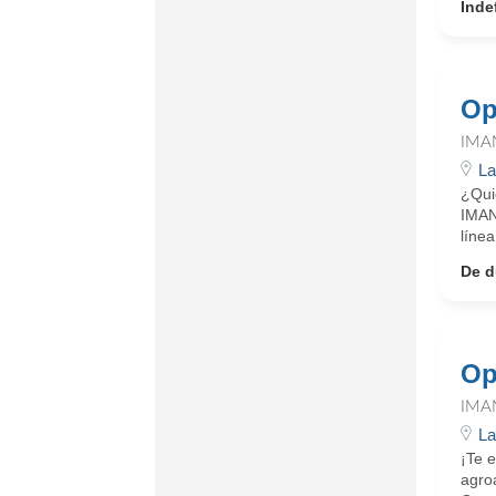
Inde
Op
IMA
La
¿Quie
IMAN
línea
De d
Op
IMA
La
¡Te e
agroa