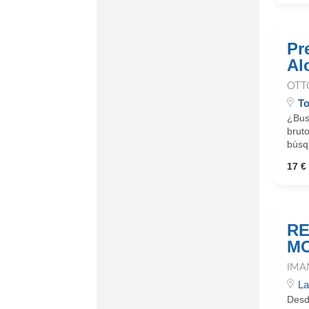
Pr
Al
OTT
To
¿Busc
bruto
búsqu
17 € 
RE
M
IMA
La
Desd