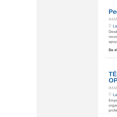
Pe
IMA
La
Desd
reco
apoyo
De d
TÉ
OP
IMA
La
Empr
organ
profe