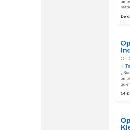
empr
mater
De d
Op
In
OTT
To
¿Busc
emple
quier
14 € 
Op
Kl