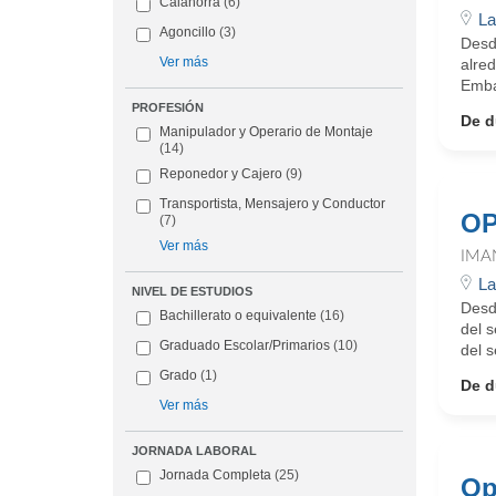
Calahorra
(6)
La
Agoncillo
(3)
Desd
Ver más
alre
Embal
PROFESIÓN
De d
Manipulador y Operario de Montaje
(14)
Reponedor y Cajero
(9)
Transportista, Mensajero y Conductor
OP
(7)
Ver más
IMA
La
NIVEL DE ESTUDIOS
Desd
Bachillerato o equivalente
(16)
del 
Graduado Escolar/Primarios
(10)
del s
Grado
(1)
De d
Ver más
JORNADA LABORAL
Jornada Completa
(25)
Op