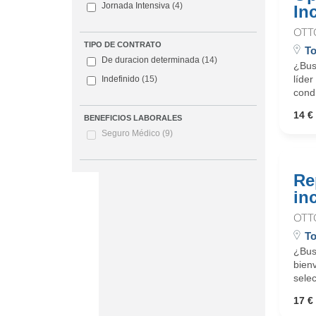
Jornada Intensiva
(4)
In
OTT
TIPO DE CONTRATO
To
De duracion determinada
(14)
¿Busc
líder
Indefinido
(15)
cond
14 € 
BENEFICIOS LABORALES
Seguro Médico
(9)
Re
in
OTT
To
¿Busc
bienv
selec
17 € 