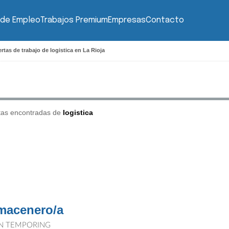
 de Empleo
Trabajos Premium
Empresas
Contacto
rtas de trabajo de logistica en La Rioja
tas encontradas de
logistica
macenero/a
N TEMPORING