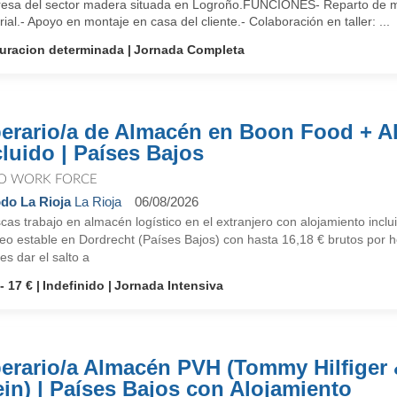
esa del sector madera situada en Logroño.FUNCIONES- Reparto de me
ial.- Apoyo en montaje en casa del cliente.- Colaboración en taller: ...
uracion determinada
Jornada Completa
erario/a de Almacén en Boon Food + A
cluido | Países Bajos
O WORK FORCE
do La Rioja
La Rioja
06/08/2026
as trabajo en almacén logístico en el extranjero con alojamiento incl
o estable en Dordrecht (Países Bajos) con hasta 16,18 € brutos por ho
es dar el salto a
- 17 €
Indefinido
Jornada Intensiva
erario/a Almacén PVH (Tommy Hilfiger 
ein) | Países Bajos con Alojamiento