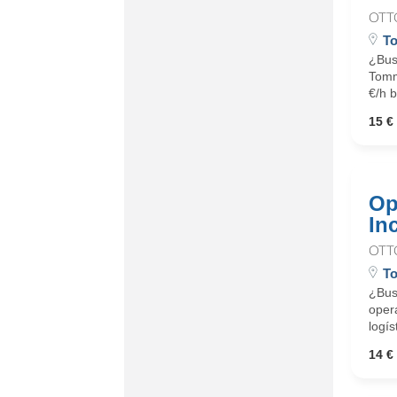
OTT
To
¿Bus
Tommy
€/h b
15 € 
Op
In
OTT
To
¿Busc
oper
logís
14 € 