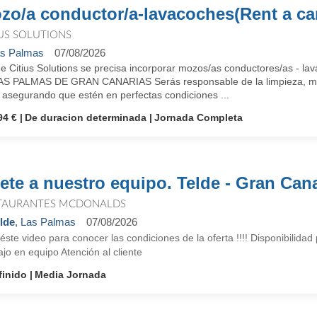
zo/a conductor/a-lavacoches(Rent a ca
IUS SOLUTIONS
s Palmas
07/08/2026
e Citius Solutions se precisa incorporar mozos/as conductores/as - la
AS PALMAS DE GRAN CANARIAS Serás responsable de la limpieza, movi
, asegurando que estén en perfectas condiciones ...
94 €
De duracion determinada
Jornada Completa
ete a nuestro equipo. Telde - Gran Cana
TAURANTES MCDONALDS
lde
, Las Palmas
07/08/2026
éste video para conocer las condiciones de la oferta !!!! Disponibilidad
jo en equipo Atención al cliente
finido
Media Jornada