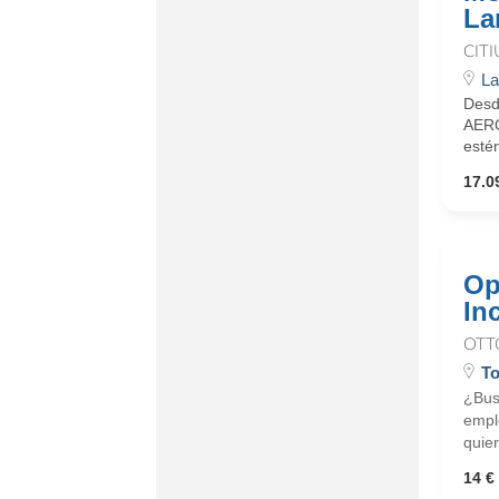
La
CIT
La
Desd
AERO
estén
17.0
Op
In
OTT
To
¿Busc
emple
quier
14 € 