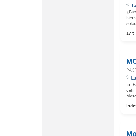
To
¿Busc
bienv
selec
17 € 
MO
PAC
La
En Pa
defin
Mozo/
Inde
Mo