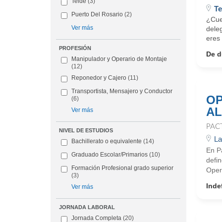
Telde
(3)
Te
Puerto Del Rosario
(2)
¿Cue
Ver más
dele
eres 
PROFESIÓN
De d
Manipulador y Operario de Montaje
(12)
Reponedor y Cajero
(11)
Transportista, Mensajero y Conductor
OP
(6)
AL
Ver más
PAC
NIVEL DE ESTUDIOS
La
Bachillerato o equivalente
(14)
En Pa
Graduado Escolar/Primarios
(10)
defin
Formación Profesional grado superior
Oper
(3)
Inde
Ver más
JORNADA LABORAL
Jornada Completa
(20)