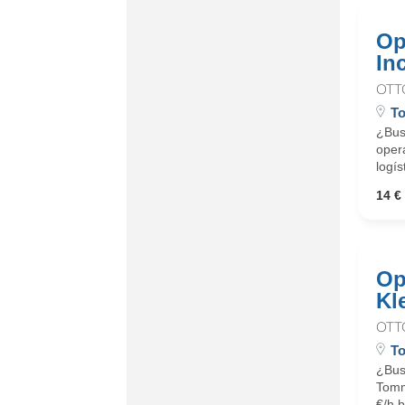
Op
In
OTT
To
¿Busc
oper
logís
14 € 
Op
Kl
OTT
To
¿Bus
Tommy
€/h b