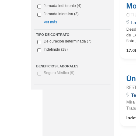
Mo
Jornada Indiferente
(4)
Jornada Intensiva
(3)
CIT
La
Ver más
Desd
de L
TIPO DE CONTRATO
flota
De duracion determinada
(7)
Indefinido
(18)
17.0
BENEFICIOS LABORALES
Seguro Médico
(9)
Ún
RES
Te
Mira 
Traba
Inde