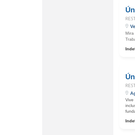
Ún
RES
Ve
Mira 
Traba
Inde
Ún
RES
A
Vive 
inclu
funda
Inde