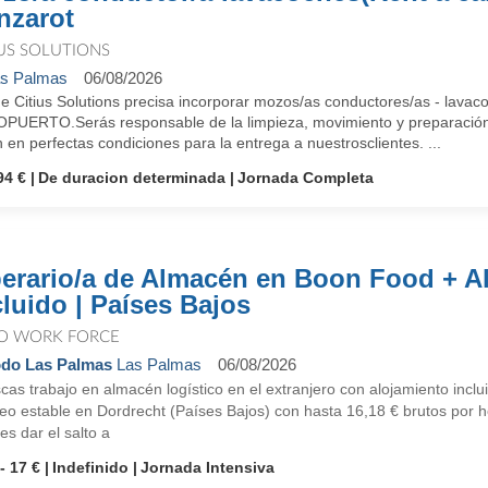
nzarot
IUS SOLUTIONS
s Palmas
06/08/2026
e Citius Solutions precisa incorporar mozos/as conductores/as - la
PUERTO.Serás responsable de la limpieza, movimiento y preparación d
 en perfectas condiciones para la entrega a nuestrosclientes. ...
94 €
De duracion determinada
Jornada Completa
erario/a de Almacén en Boon Food + A
cluido | Países Bajos
O WORK FORCE
do Las Palmas
Las Palmas
06/08/2026
as trabajo en almacén logístico en el extranjero con alojamiento incl
o estable en Dordrecht (Países Bajos) con hasta 16,18 € brutos por ho
es dar el salto a
- 17 €
Indefinido
Jornada Intensiva