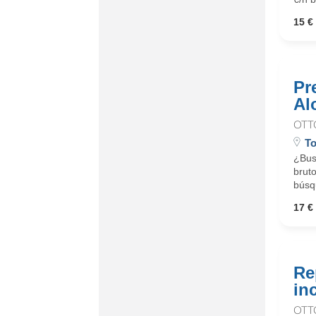
15 € 
Pr
Al
OTT
To
¿Busc
bruto
búsqu
17 € 
Re
in
OTT