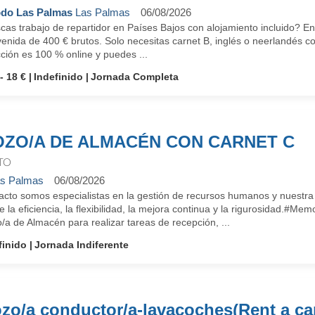
do Las Palmas
Las Palmas
06/08/2026
as trabajo de repartidor en Países Bajos con alojamiento incluido? En
enida de 400 € brutos. Solo necesitas carnet B, inglés o neerlandés c
ción es 100 % online y puedes ...
- 18 €
Indefinido
Jornada Completa
ZO/A DE ALMACÉN CON CARNET C
TO
s Palmas
06/08/2026
cto somos especialistas en la gestión de recursos humanos y nuestra i
e la eficiencia, la flexibilidad, la mejora continua y la rigurosidad.
a de Almacén para realizar tareas de recepción, ...
finido
Jornada Indiferente
zo/a conductor/a-lavacoches(Rent a car