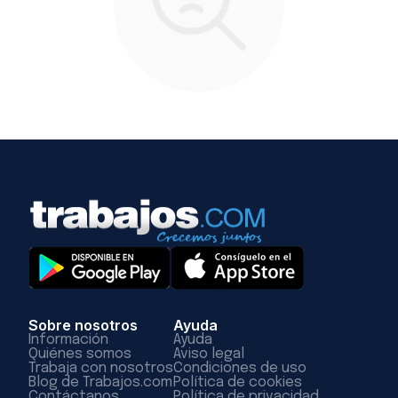
Sobre nosotros
Ayuda
Información
Ayuda
Quiénes somos
Aviso legal
Trabaja con nosotros
Condiciones de uso
Blog de Trabajos.com
Política de cookies
Contáctanos
Política de privacidad