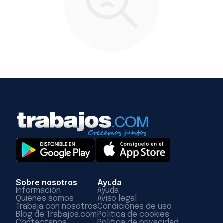
Sobre nosotros
Ayuda
Información
Ayuda
Quiénes somos
Aviso legal
Trabaja con nosotros
Condiciones de uso
Blog de Trabajos.com
Política de cookies
Contáctanos
Política de privacidad