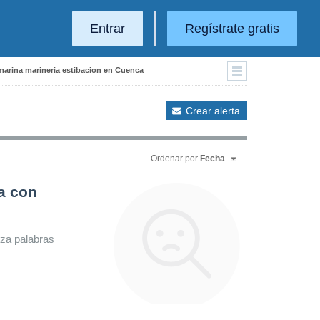
Entrar
Regístrate gratis
 marina marineria estibacion en Cuenca
Crear alerta
Ordenar por
Fecha
a con
iza palabras