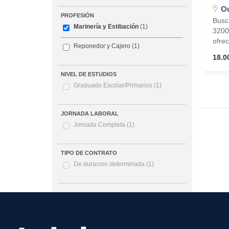
O
PROFESIÓN
Busc
Marinería y Estibación
(1)
32001
ofre
Reponedor y Cajero
(1)
18.0
NIVEL DE ESTUDIOS
Graduado Escolar/Primarios
(1)
JORNADA LABORAL
Jornada Completa
(1)
TIPO DE CONTRATO
De duracion determinada
(1)