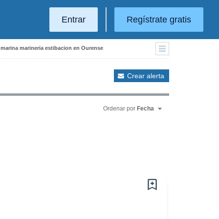
Entrar
Regístrate gratis
e marina marineria estibacion en Ourense
Crear alerta
Ordenar por
Fecha