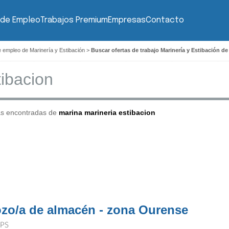
 de Empleo
Trabajos Premium
Empresas
Contacto
e empleo de Marinería y Estibación
>
Buscar ofertas de trabajo Marinería y Estibación d
as encontradas de
marina marineria estibacion
zo/a de almacén - zona Ourense
PS