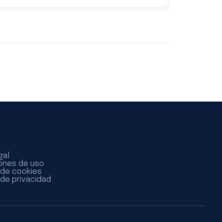
gal
ones de uso
a de cookies
 de privacidad