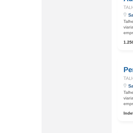
TAL
Sa
Talhe
viari
empr
1.25
Pe
TAL
Sa
Talhe
viari
empr
Inde