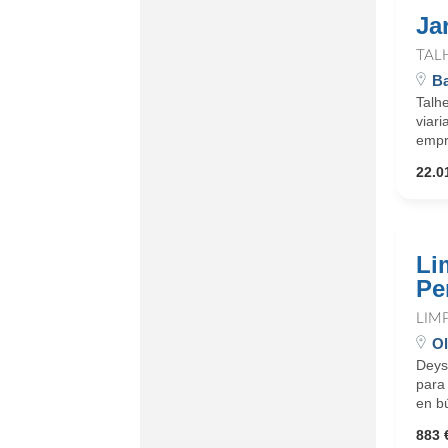
Ja
TAL
Ba
Talhe
viari
empr
22.0
Li
Pe
LIM
Ol
Deys
para
en b
883 