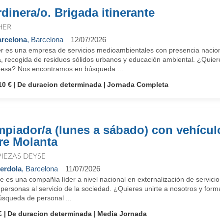
rdinera/o. Brigada itinerante
HER
rcelona
, Barcelona
12/07/2026
r es una empresa de servicios medioambientales con presencia nacional
a, recogida de residuos sólidos urbanos y educación ambiental. ¿Quier
esa? Nos encontramos en búsqueda ...
10 €
De duracion determinada
Jornada Completa
mpiador/a (lunes a sábado) con vehícul
re Molanta
PIEZAS DEYSE
erdola
, Barcelona
11/07/2026
e es una compañía líder a nivel nacional en externalización de servic
 personas al servicio de la sociedad. ¿Quieres unirte a nosotros y f
úsqueda de personal ...
€
De duracion determinada
Media Jornada