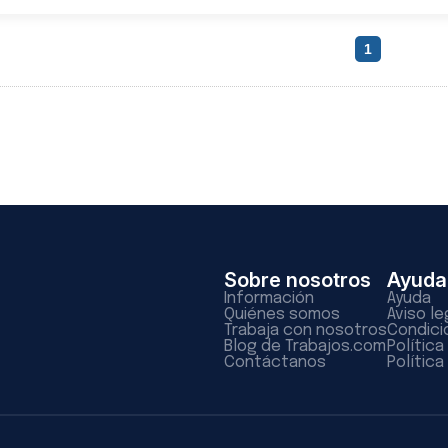
1
Sobre nosotros
Ayuda
Información
Ayuda
Quiénes somos
Aviso le
Trabaja con nosotros
Condici
Blog de Trabajos.com
Polític
Contáctanos
Política