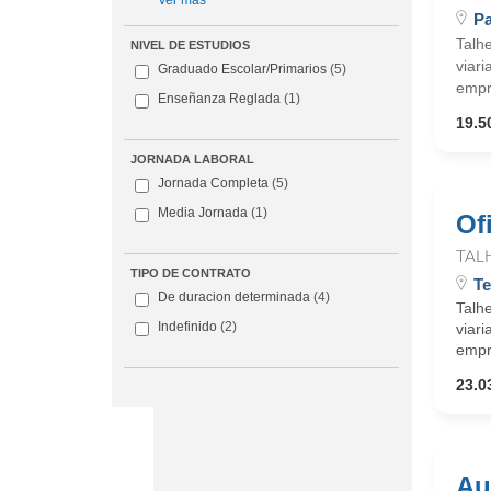
Ver más
Pa
Talhe
NIVEL DE ESTUDIOS
viari
Graduado Escolar/Primarios
(5)
empr
Enseñanza Reglada
(1)
19.5
JORNADA LABORAL
Jornada Completa
(5)
Media Jornada
(1)
Ofi
TAL
TIPO DE CONTRATO
Te
De duracion determinada
(4)
Talhe
Indefinido
(2)
viari
empr
23.0
Au