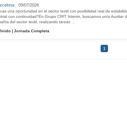
rcelona
09/07/2026
as una oportunidad en el sector textil con posibilidad real de estabili
strial con continuidad?En Grupo CRIT Interim, buscamos un/a Auxiliar
ñía del sector textil, realizando tareas ...
finido
Jornada Completa
1