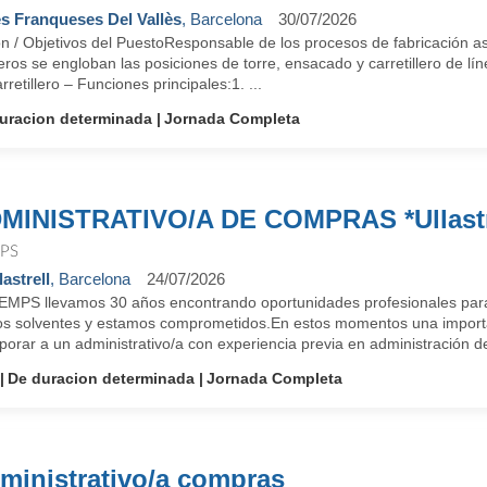
s Franqueses Del Vallès
, Barcelona
30/07/2026
ón / Objetivos del PuestoResponsable de los procesos de fabricación a
eros se engloban las posiciones de torre, ensacado y carretillero de 
rretillero – Funciones principales:1. ...
uracion determinada
Jornada Completa
MINISTRATIVO/A DE COMPRAS *Ullastr
PS
lastrell
, Barcelona
24/07/2026
EMPS llevamos 30 años encontrando oportunidades profesionales para
s solventes y estamos comprometidos.En estos momentos una importan
porar a un administrativo/a con experiencia previa en administración de
De duracion determinada
Jornada Completa
ministrativo/a compras