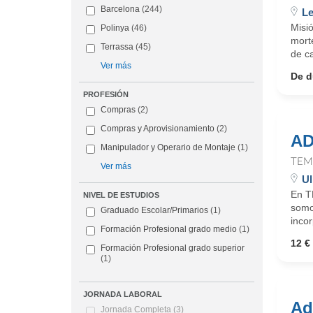
Barcelona
(244)
Le
Misi
Polinya
(46)
mort
Terrassa
(45)
de ca
Ver más
De d
PROFESIÓN
Compras
(2)
Compras y Aprovisionamiento
(2)
AD
Manipulador y Operario de Montaje
(1)
TEM
Ver más
Ul
En T
NIVEL DE ESTUDIOS
somo
Graduado Escolar/Primarios
(1)
incor
Formación Profesional grado medio
(1)
12 €
Formación Profesional grado superior
(1)
JORNADA LABORAL
Ad
Jornada Completa
(3)