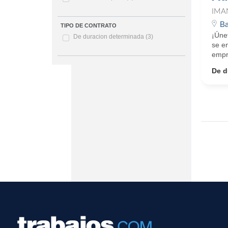
IMA
Ba
TIPO DE CONTRATO
¡Úne
De duracion determinada
(3)
se en
empr
De d