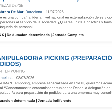
PIEZAS DEYSE
brera De Mar
, Barcelona
11/07/2026
e es una compañía líder a nivel nacional en externalización de servic
 personas al servicio de la sociedad. ¿Quieres unirte a nosotros y f
úsqueda de personal ...
6 €
De duracion determinada
Jornada Completa
NIPULADOR/A PICKING (PREPARACIÓ
DIDOS)
N TEMPORING
rcelona
08/07/2026
e IMAN Temporing, empresa especializada en RRHH, queremos acompa
ral.#Conectamoseltalentoconlasoportunidades Desde la delegación d
pulador/a para preparación de pedidos,para una empresa muy consolid
uracion determinada
Jornada Indiferente