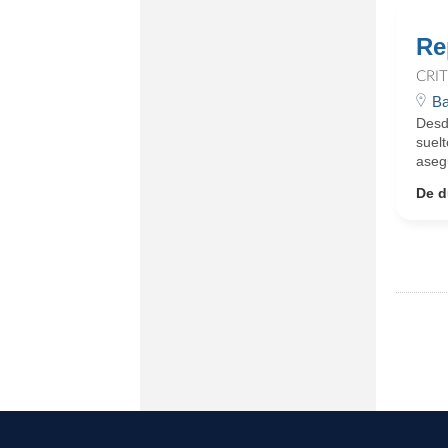
Re
CRI
Ba
Desd
suelt
asegu
De d