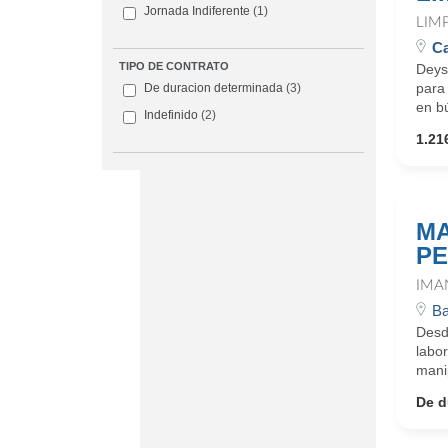
Jornada Indiferente
(1)
LIM
Ca
TIPO DE CONTRATO
Deys
para
De duracion determinada
(3)
en b
Indefinido
(2)
1.21
MA
PE
IMA
Ba
Desd
labo
mani
De d