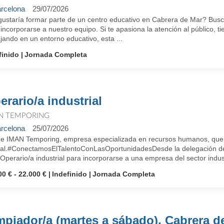
rcelona
29/07/2026
gustaría formar parte de un centro educativo en Cabrera de Mar? Busca
incorporarse a nuestro equipo. Si te apasiona la atención al público, t
jando en un entorno educativo, esta ...
finido
Jornada Completa
erario/a industrial
N TEMPORING
rcelona
25/07/2026
e IMAN Temporing, empresa especializada en recursos humanos, quer
ral.#ConectamosElTalentoConLasOportunidadesDesde la delegación d
Operario/a industrial para incorporarse a una empresa del sector industr
00 € - 22.000 €
Indefinido
Jornada Completa
mpiador/a (martes a sábado). Cabrera d