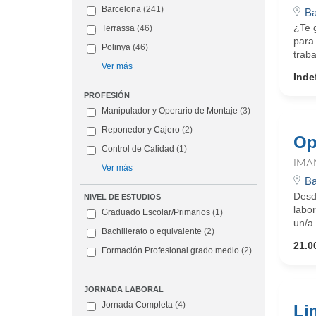
Barcelona
(241)
Ba
¿Te 
Terrassa
(46)
para 
Polinya
(46)
traba
Ver más
Inde
PROFESIÓN
Manipulador y Operario de Montaje
(3)
Reponedor y Cajero
(2)
Op
Control de Calidad
(1)
IMA
Ver más
Ba
Desd
NIVEL DE ESTUDIOS
labo
Graduado Escolar/Primarios
(1)
un/a 
Bachillerato o equivalente
(2)
21.0
Formación Profesional grado medio
(2)
JORNADA LABORAL
Jornada Completa
(4)
Li