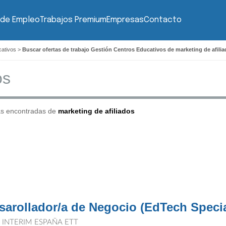
 de Empleo
Trabajos Premium
Empresas
Contacto
cativos
>
Buscar ofertas de trabajo Gestión Centros Educativos de marketing de afili
as encontradas de
marketing de afiliados
sarollador/a de Negocio (EdTech Specia
T INTERIM ESPAÑA ETT