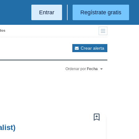
Entrar
Regístrate gratis
ados
Crear alerta
Ordenar por
Fecha
list)