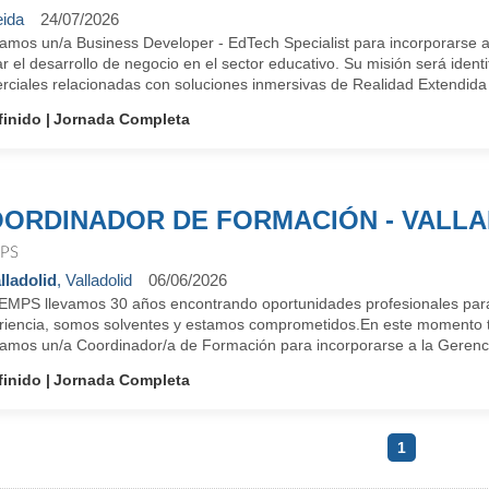
eida
24/07/2026
amos un/a Business Developer - EdTech Specialist para incorporarse al
ar el desarrollo de negocio en el sector educativo. Su misión será identi
rciales relacionadas con soluciones inmersivas de Realidad Extendida 
finido
Jornada Completa
ORDINADOR DE FORMACIÓN - VALLA
PS
lladolid
, Valladolid
06/06/2026
EMPS llevamos 30 años encontrando oportunidades profesionales para
riencia, somos solventes y estamos comprometidos.En este momento t
mos un/a Coordinador/a de Formación para incorporarse a la Gerencia T
finido
Jornada Completa
1