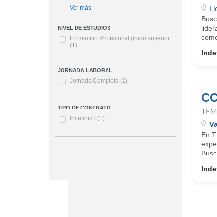
Ll
Ver más
Busc
lider
NIVEL DE ESTUDIOS
come
Formación Profesional grado superior
(1)
Inde
JORNADA LABORAL
Jornada Completa
(2)
CO
TIPO DE CONTRATO
TEM
Indefinido
(1)
Va
En T
expe
Busca
Inde