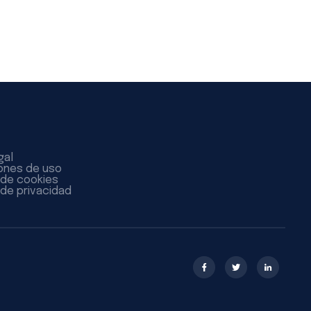
gal
ones de uso
a de cookies
 de privacidad