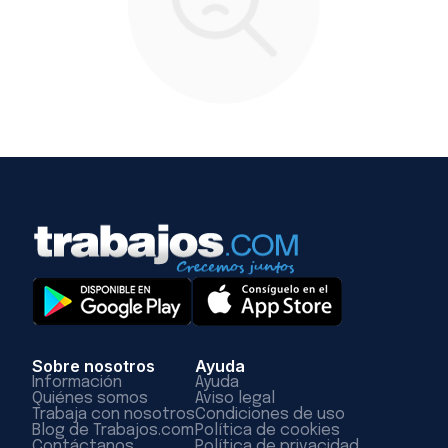
Sobre nosotros
Ayuda
Información
Ayuda
Quiénes somos
Aviso legal
Trabaja con nosotros
Condiciones de uso
Blog de Trabajos.com
Política de cookies
Contáctanos
Política de privacidad