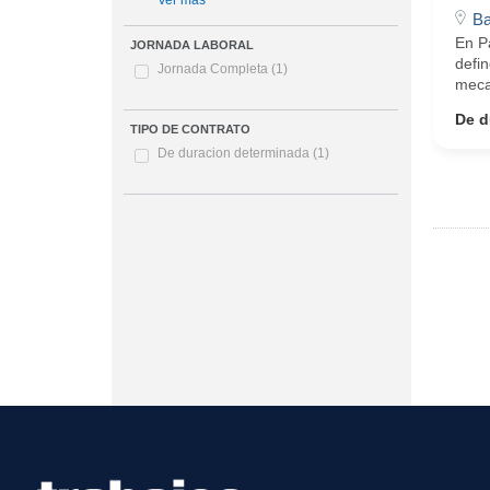
Ver más
Ba
En Pa
JORNADA LABORAL
defin
Jornada Completa
(1)
meca
De d
TIPO DE CONTRATO
De duracion determinada
(1)