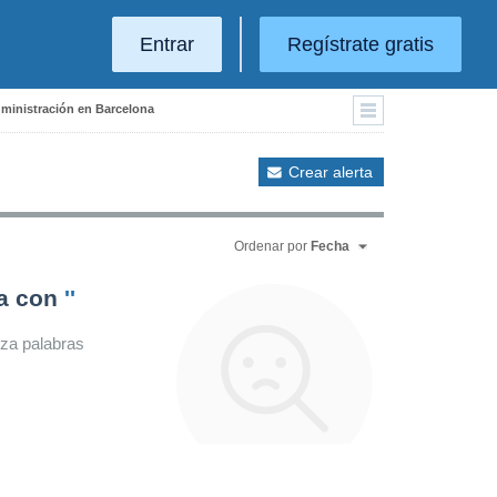
Entrar
Regístrate gratis
dministración en Barcelona
Crear alerta
Ordenar por
Fecha
da con
''
iza palabras